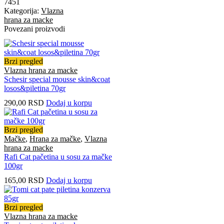
7451
Kategorija:
Vlazna
hrana za macke
Povezani proizvodi
Brzi pregled
Vlazna hrana za macke
Schesir special mousse skin&coat
losos&piletina 70gr
290,00
RSD
Dodaj u korpu
Brzi pregled
Mačke
,
Hrana za mačke
,
Vlazna
hrana za macke
Rafi Cat pačetina u sosu za mačke
100gr
165,00
RSD
Dodaj u korpu
Brzi pregled
Vlazna hrana za macke