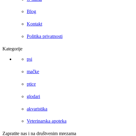
Blog
Kontakt
Politika privatnosti
Kategorije
psi
mačke
ptice
glodari
akvaristika
Veterinarska apoteka
Zapratite nas i na društvenim mrezama