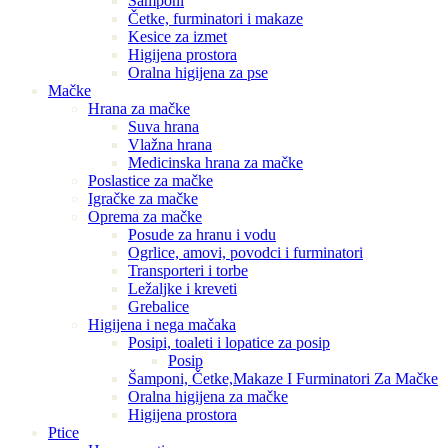
Šamponi
Četke, furminatori i makaze
Kesice za izmet
Higijena prostora
Oralna higijena za pse
Mačke
Hrana za mačke
Suva hrana
Vlažna hrana
Medicinska hrana za mačke
Poslastice za mačke
Igračke za mačke
Oprema za mačke
Posude za hranu i vodu
Ogrlice, amovi, povodci i furminatori
Transporteri i torbe
Ležaljke i kreveti
Grebalice
Higijena i nega mačaka
Posipi, toaleti i lopatice za posip
Posip
Šamponi, Četke,Makaze I Furminatori Za Mačke
Oralna higijena za mačke
Higijena prostora
Ptice