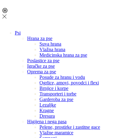
Psi
Hrana za pse
Suva hrana
Vlažna hrana
Medicinska hrana za pse
Poslastice za pse
Igračke za pse
Oprema za pse
Posude za hranu i vodu
Ogrlice, amovi, povodci i flexi
Brnjice i korpe
Transporteri i torbe
Garderoba za pse
Lezaljke
Kragne
Dresura
Higijena i nega pasa
Pelene, prostirke i zastitne gace
Vlažne maramice