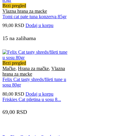
Brzi pregled
Vlazna hrana za macke
Tomi cat pate tuna konzerva 85gr
99,00
RSD
Dodaj u korpu
15 na zalihama
Brzi pregled
Mačke
,
Hrana za mačke
,
Vlazna
hrana za macke
Felix Cat tasty shreds/fileti tune u
sosu 80gr
80,00
RSD
Dodaj u korpu
Friskies Cat piletina u sosu 8...
69,00
RSD