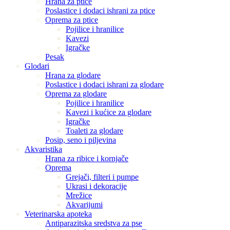
Hrana za ptice
Poslastice i dodaci ishrani za ptice
Oprema za ptice
Pojilice i hranilice
Kavezi
Igračke
Pesak
Glodari
Hrana za glodare
Poslastice i dodaci ishrani za glodare
Oprema za glodare
Pojilice i hranilice
Kavezi i kućice za glodare
Igračke
Toaleti za glodare
Posip, seno i piljevina
Akvaristika
Hrana za ribice i kornjače
Oprema
Grejači, filteri i pumpe
Ukrasi i dekoracije
Mrežice
Akvarijumi
Veterinarska apoteka
Antiparazitska sredstva za pse