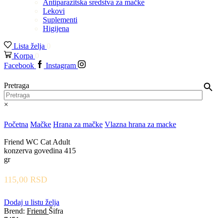
Antiparazitska sredstva za mačke
Lekovi
Suplementi
Higijena
Lista želja
0
Korpa
0
Facebook
Instagram
Pretraga
×
Početna
Mačke
Hrana za mačke
Vlazna hrana za macke
Friend WC Cat Adult
konzerva govedina 415
gr
115,00
RSD
Dodaj u listu želja
Brend:
Friend
Šifra