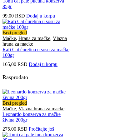
Tomi cat pate piletina konzerva
85gr
99,00
RSD
Dodaj u korpu
Brzi pregled
Mačke
,
Hrana za mačke
,
Vlazna
hrana za macke
Rafi Cat ćuretina u sosu za mačke
100gr
165,00
RSD
Dodaj u korpu
Rasprodato
Brzi pregled
Mačke
,
Vlazna hrana za macke
Leonardo konzerva za mačke
živina 200gr
275,00
RSD
Pročitajte još