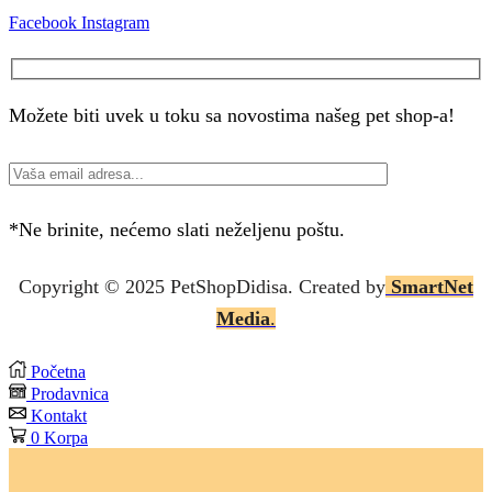
Facebook
Instagram
Možete biti uvek u toku sa novostima našeg pet shop-a!
*Ne brinite, nećemo slati neželjenu poštu.
Copyright © 2025 P
etShopDidisa
. Created by
SmartNet
Media
.
Početna
Prodavnica
Kontakt
0
Korpa