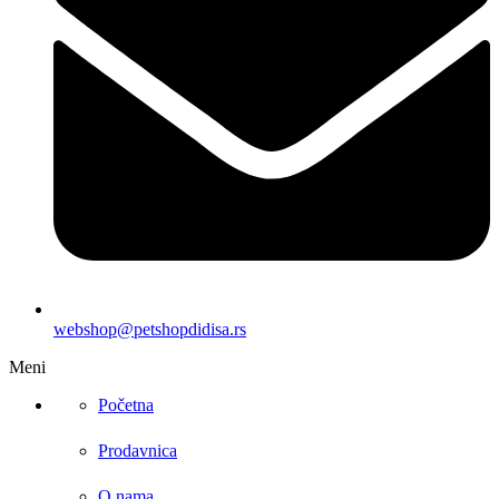
webshop@petshopdidisa.rs
Meni
Početna
Prodavnica
O nama