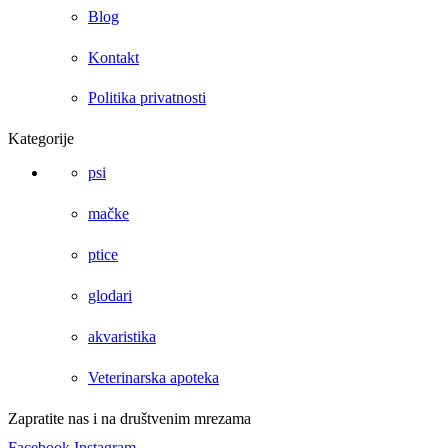
Blog
Kontakt
Politika privatnosti
Kategorije
psi
mačke
ptice
glodari
akvaristika
Veterinarska apoteka
Zapratite nas i na društvenim mrezama
Facebook
Instagram