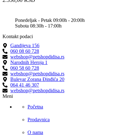
Ponedeljak - Petak 09:00h - 20:00h
Subota 08:30h - 17:00h
Kontakt podaci
Gandijeva 156
060 08 60 728
webshop@petshopdidisa.rs
Narodnih Heroja 1
060 58 60 728
webshop@petshopdidisa.rs
Bulevar Zorana Đinđića 20
064 41 46 307
webshop@petshopdidisa.rs
Meni
Početna
Prodavnica
O nama