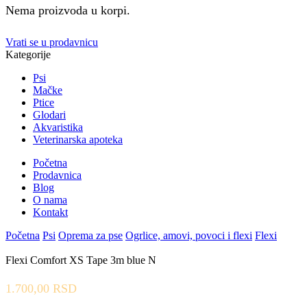
Nema proizvoda u korpi.
Vrati se u prodavnicu
Kategorije
Psi
Mačke
Ptice
Glodari
Akvaristika
Veterinarska apoteka
Početna
Prodavnica
Blog
O nama
Kontakt
Početna
Psi
Oprema za pse
Ogrlice, amovi, povoci i flexi
Flexi
Flexi Comfort XS Tape 3m blue N
1.700,00
RSD