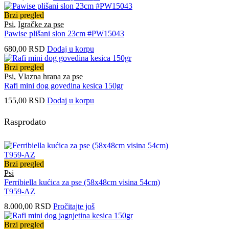
Brzi pregled
Psi
,
Igračke za pse
Pawise plišani slon 23cm #PW15043
680,00
RSD
Dodaj u korpu
Brzi pregled
Psi
,
Vlazna hrana za pse
Rafi mini dog govedina kesica 150gr
155,00
RSD
Dodaj u korpu
Rasprodato
Brzi pregled
Psi
Ferribiella kućica za pse (58x48cm visina 54cm)
T959-AZ
8.000,00
RSD
Pročitajte još
Brzi pregled