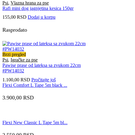
Psi
,
Vlazna hrana za pse
Rafi mini dog jagnjetina kesica 150gr
155,00
RSD
Dodaj u korpu
Rasprodato
Brzi pregled
Psi
,
Igračke za pse
Pawise prase od lateksa sa zvukom 22cm
#PW14032
1.100,00
RSD
Pročitajte još
Flexi Comfort L Tape 5m black ...
3.900,00
RSD
Flexi New Classic L Tape 5m bl...
2.550,00
RSD