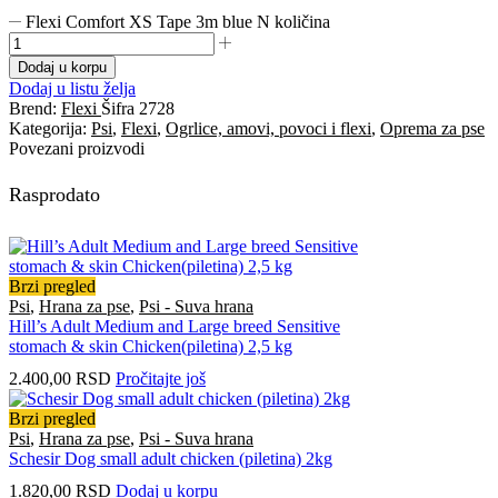
Flexi Comfort XS Tape 3m blue N količina
Dodaj u korpu
Dodaj u listu želja
Brend:
Flexi
Šifra
2728
Kategorija:
Psi
,
Flexi
,
Ogrlice, amovi, povoci i flexi
,
Oprema za pse
Povezani proizvodi
Rasprodato
Brzi pregled
Psi
,
Hrana za pse
,
Psi - Suva hrana
Hill’s Adult Medium and Large breed Sensitive
stomach & skin Chicken(piletina) 2,5 kg
2.400,00
RSD
Pročitajte još
Brzi pregled
Psi
,
Hrana za pse
,
Psi - Suva hrana
Schesir Dog small adult chicken (piletina) 2kg
1.820,00
RSD
Dodaj u korpu