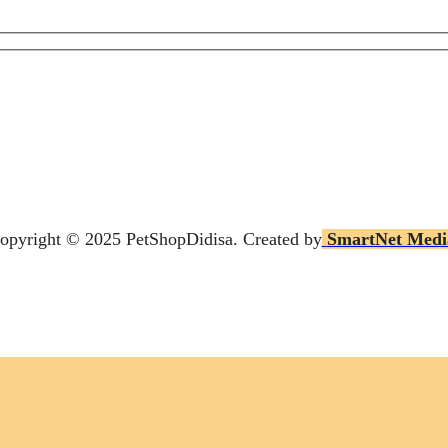
opyright © 2025 P
etShopDidisa
. Created by
SmartNet Medi