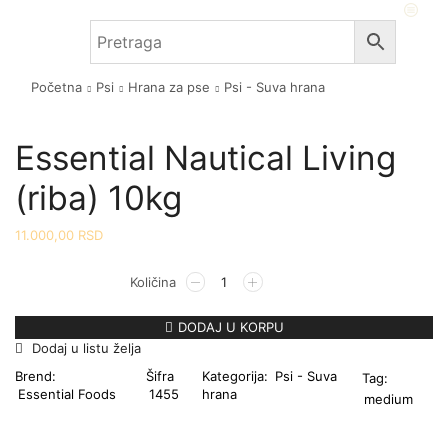
Početna
Psi
Hrana za pse
Psi - Suva hrana
Essential Nautical Living
(riba) 10kg
11.000,00
RSD
DODAJ U KORPU
Dodaj u listu želja
Brend:
Šifra
Kategorija:
Psi - Suva
Tag:
Essential Foods
1455
hrana
medium