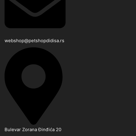
webshop@petshopdidisa.rs
Bulevar Zorana Đinđića 20