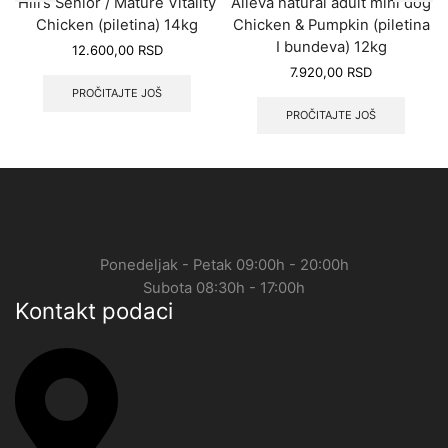
Hill’s Senior / Mature Vitality
Alleva natural adult mini dog
Chicken (piletina) 14kg
Chicken & Pumpkin (piletina
I bundeva) 12kg
12.600,00
RSD
7.920,00
RSD
PROČITAJTE JOŠ
PROČITAJTE JOŠ
Ponedeljak - Petak 09:00h - 20:00h
Subota 08:30h - 17:00h
Kontakt podaci