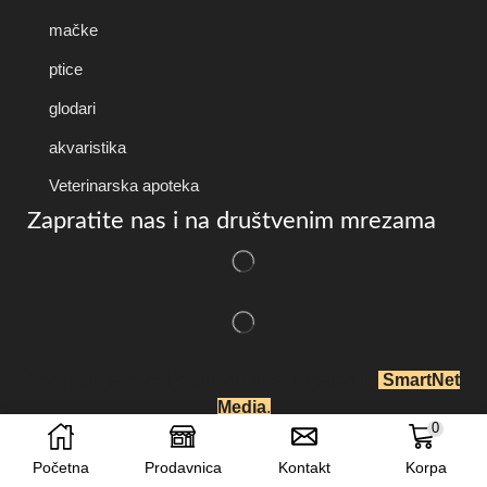
mačke
ptice
glodari
akvaristika
Veterinarska apoteka
Zapratite nas i na društvenim mrezama
Copyright © 2025 P
etShopDidisa
. Created by
SmartNet
Media
.
0
Početna
Prodavnica
Kontakt
Korpa