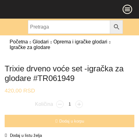
Početna
Glodari
Oprema i igračke glodari
Igračke za glodare
Trixie drveno voće set -igračka za
glodare #TR061949
420,00
RSD
Dodaj u korpu
Dodaj u listu želja