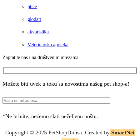
ptice
glodari
akvaristika
Veterinarska apoteka
Zapratite nas i na društvenim mrezama
Facebook
Instagram
Možete biti uvek u toku sa novostima našeg pet shop-a!
*Ne brinite, nećemo slati neželjenu poštu.
Copyright © 2025 P
etShopDidisa
. Created by
SmartNet