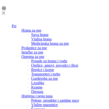
Psi
Hrana za pse
Suva hrana
Vlažna hrana
Medicinska hrana za pse
Poslastice za pse
Igračke za pse
Oprema za pse
Posude za hranu i vodu
Ogrlice, amovi, povodci i flexi
Brnjice i korpe
Transporteri i torbe
Garderoba za pse
Lezaljke
Kragne
Dresura
Higijena i nega pasa
Pelene, prostirke i zastitne gace
Vlažne maramice