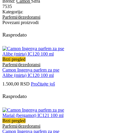
Brend:
Camon
Šifra
7535
Kategorija:
Parfemi/dezedoransi
Povezani proizvodi
Rasprodato
Brzi pregled
Parfemi/dezedoransi
Camon Ingenya parfem za pse
Alibe (mirta) IC120 100 ml
1.500,00
RSD
Pročitajte još
Rasprodato
Brzi pregled
Parfemi/dezedoransi
Camon Ingenya parfem za pse