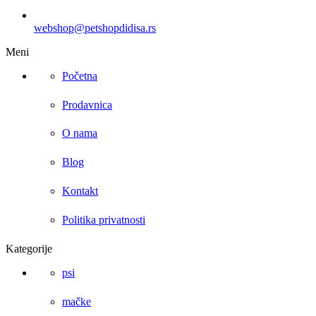
webshop@petshopdidisa.rs
Meni
Početna
Prodavnica
O nama
Blog
Kontakt
Politika privatnosti
Kategorije
psi
mačke