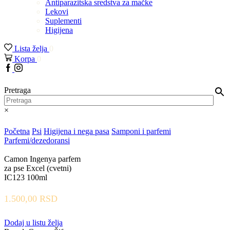
Antiparazitska sredstva za mačke
Lekovi
Suplementi
Higijena
Lista želja
0
Korpa
0
Facebook
Instagram
Pretraga
×
Početna
Psi
Higijena i nega pasa
Samponi i parfemi
Parfemi/dezedoransi
Camon Ingenya parfem
za pse Excel (cvetni)
IC123 100ml
1.500,00
RSD
Dodaj u listu želja