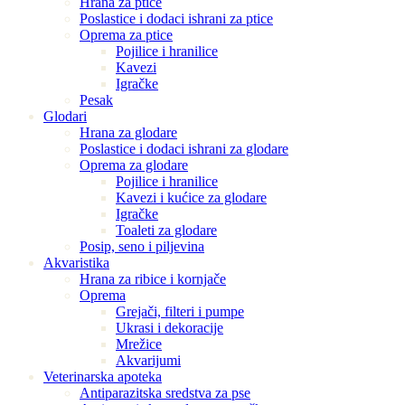
Hrana za ptice
Poslastice i dodaci ishrani za ptice
Oprema za ptice
Pojilice i hranilice
Kavezi
Igračke
Pesak
Glodari
Hrana za glodare
Poslastice i dodaci ishrani za glodare
Oprema za glodare
Pojilice i hranilice
Kavezi i kućice za glodare
Igračke
Toaleti za glodare
Posip, seno i piljevina
Akvaristika
Hrana za ribice i kornjače
Oprema
Grejači, filteri i pumpe
Ukrasi i dekoracije
Mrežice
Akvarijumi
Veterinarska apoteka
Antiparazitska sredstva za pse