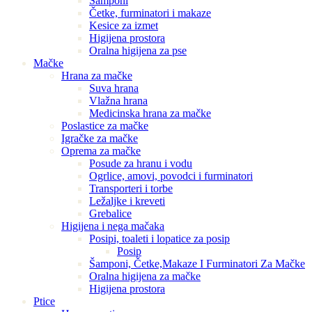
Šamponi
Četke, furminatori i makaze
Kesice za izmet
Higijena prostora
Oralna higijena za pse
Mačke
Hrana za mačke
Suva hrana
Vlažna hrana
Medicinska hrana za mačke
Poslastice za mačke
Igračke za mačke
Oprema za mačke
Posude za hranu i vodu
Ogrlice, amovi, povodci i furminatori
Transporteri i torbe
Ležaljke i kreveti
Grebalice
Higijena i nega mačaka
Posipi, toaleti i lopatice za posip
Posip
Šamponi, Četke,Makaze I Furminatori Za Mačke
Oralna higijena za mačke
Higijena prostora
Ptice