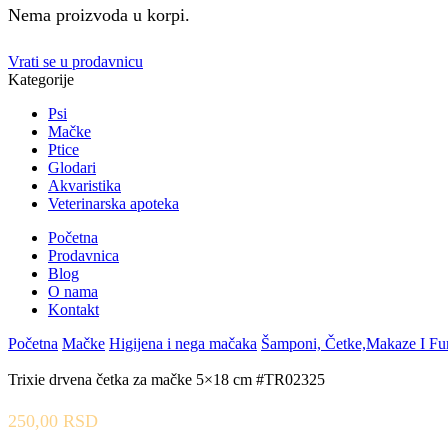
Nema proizvoda u korpi.
Vrati se u prodavnicu
Kategorije
Psi
Mačke
Ptice
Glodari
Akvaristika
Veterinarska apoteka
Početna
Prodavnica
Blog
O nama
Kontakt
Početna
Mačke
Higijena i nega mačaka
Šamponi, Četke,Makaze I Fu
Trixie drvena četka za mačke 5×18 cm #TR02325
250,00
RSD