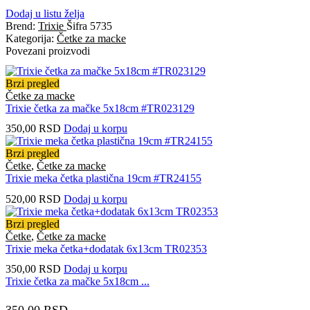
Dodaj u listu želja
Brend:
Trixie
Šifra
5735
Kategorija:
Četke za macke
Povezani proizvodi
Brzi pregled
Četke za macke
Trixie četka za mačke 5x18cm #TR023129
350,00
RSD
Dodaj u korpu
Brzi pregled
Četke
,
Četke za macke
Trixie meka četka plastična 19cm #TR24155
520,00
RSD
Dodaj u korpu
Brzi pregled
Četke
,
Četke za macke
Trixie meka četka+dodatak 6x13cm TR02353
350,00
RSD
Dodaj u korpu
Trixie četka za mačke 5x18cm ...
350,00
RSD