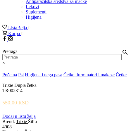
Antiparazitska sredstva za mačke
Lekovi
Suplementi
Higijena
Lista želja
0
Korpa
0
Facebook
Instagram
Pretraga
×
Početna
Psi
Higijena i nega pasa
Četke, furminatori i makaze
Četke
Trixie Dupla četka
TR002314
550,00
RSD
Dodaj u listu želja
Brend:
Trixie
Šifra
4908