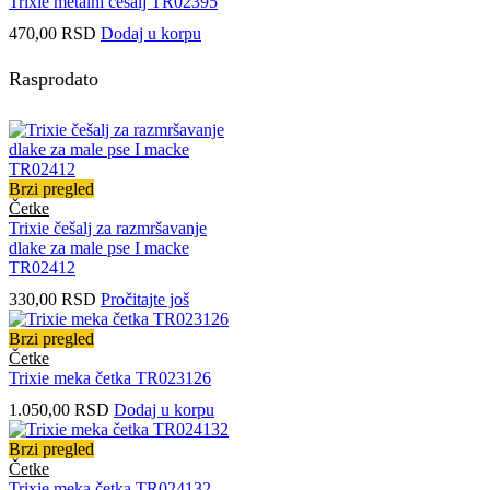
Trixie metalni češalj TR02395
470,00
RSD
Dodaj u korpu
Rasprodato
Brzi pregled
Četke
Trixie češalj za razmršavanje
dlake za male pse I macke
TR02412
330,00
RSD
Pročitajte još
Brzi pregled
Četke
Trixie meka četka TR023126
1.050,00
RSD
Dodaj u korpu
Brzi pregled
Četke
Trixie meka četka TR024132