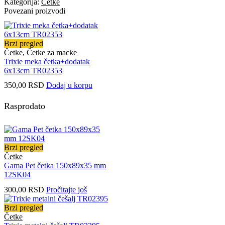
Kategorija:
Četke
Povezani proizvodi
Brzi pregled
Četke
,
Četke za macke
Trixie meka četka+dodatak
6x13cm TR02353
350,00
RSD
Dodaj u korpu
Rasprodato
Brzi pregled
Četke
Gama Pet četka 150x89x35 mm
12SK04
300,00
RSD
Pročitajte još
Brzi pregled
Četke