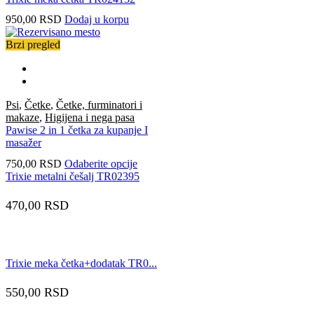
950,00
RSD
Dodaj u korpu
Brzi pregled
Psi
,
Četke
,
Četke, furminatori i
makaze
,
Higijena i nega pasa
Pawise 2 in 1 četka za kupanje I
masažer
Ovaj
750,00
RSD
Odaberite opcije
proizvod
Trixie metalni češalj TR02395
ima
više
470,00
RSD
varijanti.
Opcije
mogu
biti
Trixie meka četka+dodatak TR0...
izabrane
na
stranici
550,00
RSD
proizvoda.