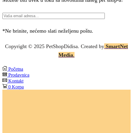
*Ne brinite, nećemo slati neželjenu poštu.
Copyright © 2025 P
etShopDidisa
. Created by
SmartNet
Media
.
Početna
Prodavnica
Kontakt
0
Korpa