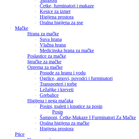
Šamponi
Četke, furminatori i makaze
Kesice za izmet
Higijena prostora
Oralna higijena za pse
Mačke
Hrana za mačke
Suva hrana
Vlažna hrana
Medicinska hrana za mačke
Poslastice za mačke
Igračke za mačke
Oprema za mačke
Posude za hranu i vodu
Ogrlice, amovi, povodci i furminatori
Transporteri i torbe
Ležaljke i kreveti
Grebalice
Higijena i nega mačaka
Posipi, toaleti i lopatice za posip
Posip
Šamponi, Četke,Makaze I Furminatori Za Mačke
Oralna higijena za mačke
Higijena prostora
Ptice