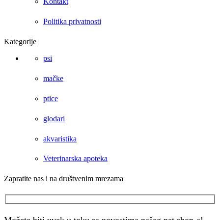
Kontakt
Politika privatnosti
Kategorije
psi
mačke
ptice
glodari
akvaristika
Veterinarska apoteka
Zapratite nas i na društvenim mrezama
Facebook
Instagram
Možete biti uvek u toku sa novostima našeg pet shop-a!