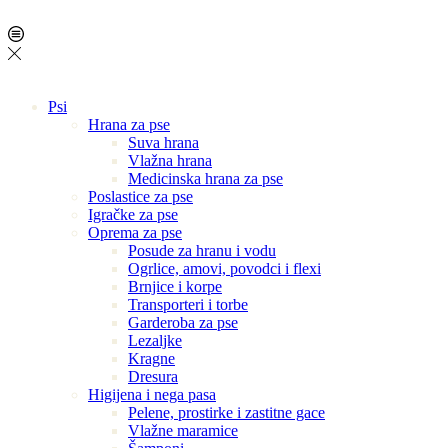
Psi
Hrana za pse
Suva hrana
Vlažna hrana
Medicinska hrana za pse
Poslastice za pse
Igračke za pse
Oprema za pse
Posude za hranu i vodu
Ogrlice, amovi, povodci i flexi
Brnjice i korpe
Transporteri i torbe
Garderoba za pse
Lezaljke
Kragne
Dresura
Higijena i nega pasa
Pelene, prostirke i zastitne gace
Vlažne maramice