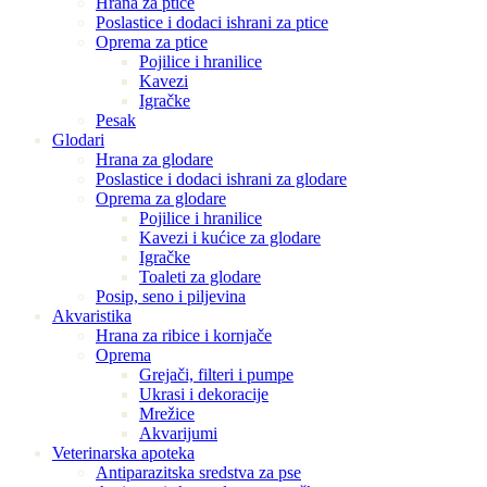
Hrana za ptice
Poslastice i dodaci ishrani za ptice
Oprema za ptice
Pojilice i hranilice
Kavezi
Igračke
Pesak
Glodari
Hrana za glodare
Poslastice i dodaci ishrani za glodare
Oprema za glodare
Pojilice i hranilice
Kavezi i kućice za glodare
Igračke
Toaleti za glodare
Posip, seno i piljevina
Akvaristika
Hrana za ribice i kornjače
Oprema
Grejači, filteri i pumpe
Ukrasi i dekoracije
Mrežice
Akvarijumi
Veterinarska apoteka
Antiparazitska sredstva za pse