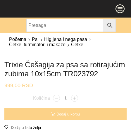
Početna
Psi
Higijena i nega pasa
Četke, furminatori i makaze
Četke
Trixie Češagija za psa sa rotirajućim
zubima 10x15cm TR023792
999,00
RSD
Dodaj u korpu
Dodaj u listu želja