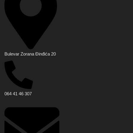
Bulevar Zorana Đinđića 20
064 41 46 307