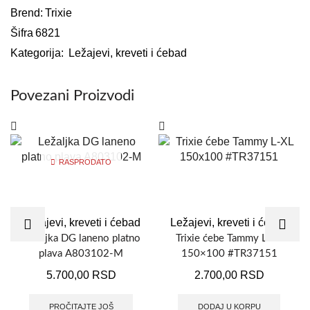
Brend:
Trixie
Šifra
6821
Kategorija:
Ležajevi, kreveti i ćebad
Povezani Proizvodi
RASPRODATO
Ležajevi, kreveti i ćebad
Ležajevi, kreveti i ćebad
Ležaljka DG laneno platno
Trixie ćebe Tammy L-XL
plava A803102-M
150×100 #TR37151
5.700,00
RSD
2.700,00
RSD
PROČITAJTE JOŠ
DODAJ U KORPU