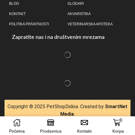
BLOG
GLODARI
KONTAKT
AKVARISTIKA
POLITIKA PRIVATNOSTI
VETERINARSKA APOTEKA
Zapratite nas i na društvenim mrezama
Copyright © 2025 P
etShopDidisa
. Created by
SmartNet
Media
.
0
Početna
Prodavnica
Kontakt
Korpa