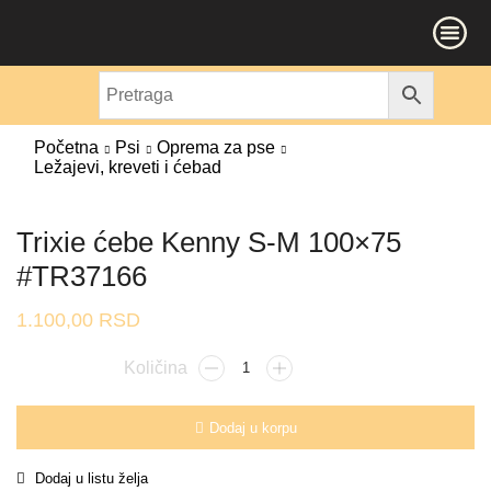
Početna
Psi
Oprema za pse
Ležajevi, kreveti i ćebad
Trixie ćebe Kenny S-M 100×75
#TR37166
1.100,00
RSD
Dodaj u korpu
Dodaj u listu želja