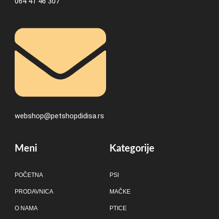
064 41 46 307
webshop@petshopdidisa.rs
Meni
Kategorije
POČETNA
PSI
PRODAVNICA
MAČKE
O NAMA
PTICE