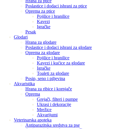
Hrana za ptice
Poslastice i dodaci ishrani za ptice
Oprema za ptice
Pojilice i hranilice
Kavezi
Igračke
Pesak
Glodari
Hrana za glodare
Poslastice i dodaci ishrani za glodare
Oprema za glodare
Pojilice i hranilice
Kavezi i kućice za glodare
Igračke
Toaleti za glodare
Posip, seno i piljevina
Akvaristika
Hrana za ribice i kornjače
Oprema
Grejači, filteri i pumpe
Ukrasi i dekoracije
Mrežice
Akvarijumi
Veterinarska apoteka
Antiparazitska sredstva za pse