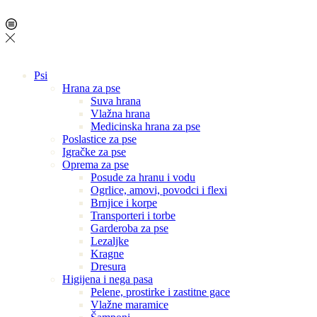
Psi
Hrana za pse
Suva hrana
Vlažna hrana
Medicinska hrana za pse
Poslastice za pse
Igračke za pse
Oprema za pse
Posude za hranu i vodu
Ogrlice, amovi, povodci i flexi
Brnjice i korpe
Transporteri i torbe
Garderoba za pse
Lezaljke
Kragne
Dresura
Higijena i nega pasa
Pelene, prostirke i zastitne gace
Vlažne maramice