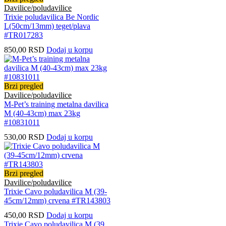
Davilice/poludavilice
Trixie poludavilica Be Nordic
L(50cm/13mm) teget/plava
#TR017283
850,00
RSD
Dodaj u korpu
Brzi pregled
Davilice/poludavilice
M-Pet’s training metalna davilica
M (40-43cm) max 23kg
#10831011
530,00
RSD
Dodaj u korpu
Brzi pregled
Davilice/poludavilice
Trixie Cavo poludavilica M (39-
45cm/12mm) crvena #TR143803
450,00
RSD
Dodaj u korpu
Trixie Cavo poludavilica M (39...