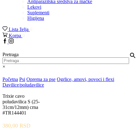
Antiparazitska sredstva za mačke
Lekovi
Suplementi
Higijena
Lista želja
0
Korpa
0
Facebook
Instagram
Pretraga
×
Početna
Psi
Oprema za pse
Ogrlice, amovi, povoci i flexi
Davilice/poludavilice
Trixie cavo
poludavilica S (25-
31cm/12mm) crna
#TR144401
380,00
RSD