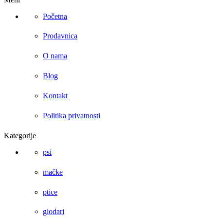
Početna
Prodavnica
O nama
Blog
Kontakt
Politika privatnosti
Kategorije
psi
mačke
ptice
glodari