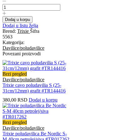
Trixie
cavo
poludavilica
S
Dodaj u korpu
(25-
Dodaj u listu želja
31cm/12mm)
Brend:
Trixie
Šifra
crna
5563
#TR144401
Kategorija:
količina
Davilice/poludavilice
Povezani proizvodi
Brzi pregled
Davilice/poludavilice
Trixie cavo poludavilia S (25-
31cm/12mm) grafit #TR144416
380,00
RSD
Dodaj u korpu
Brzi pregled
Davilice/poludavilice
Trixie poludavilica Be Nordic S-
M 40cm petrolej/siva #TR017262