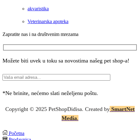
akvaristika
Veterinarska apoteka
Zapratite nas i na društvenim mrezama
Facebook
Instagram
Možete biti uvek u toku sa novostima našeg pet shop-a!
*Ne brinite, nećemo slati neželjenu poštu.
Copyright © 2025 P
etShopDidisa
. Created by
SmartNet
Media
.
Početna
Prodavnica