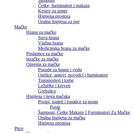
Šamponi
Četke, furminatori i makaze
Kesice za izmet
Higijena prostora
Oralna higijena za pse
Mačke
Hrana za mačke
Suva hrana
Vlažna hrana
Medicinska hrana za mačke
Poslastice za mačke
Igračke za mačke
Oprema za mačke
Posude za hranu i vodu
Ogrlice, amovi, povodci i furminatori
Transporteri i torbe
Ležaljke i kreveti
Grebalice
Higijena i nega mačaka
Posipi, toaleti i lopatice za posip
Posip
Šamponi, Četke,Makaze I Furminatori Za Mačke
Oralna higijena za mačke
Higijena prostora
Ptice