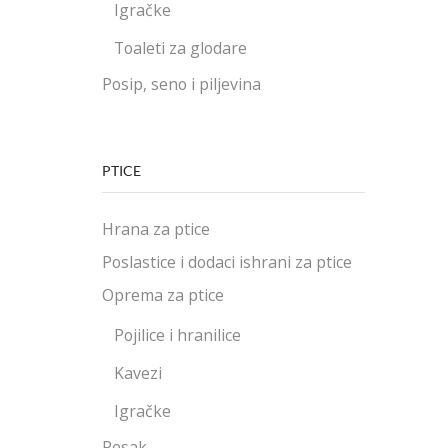
Igračke
Toaleti za glodare
Posip, seno i piljevina
PTICE
Hrana za ptice
Poslastice i dodaci ishrani za ptice
Oprema za ptice
Pojilice i hranilice
Kavezi
Igračke
Pesak