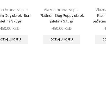
na hrana za pse
Vlazna hrana za pse
Vlazn
um Dog obrok riba I
Platinum Dog Puppy obrok
Plat
iletina 375 gr
piletina 375 gr
pačetina
450,00
RSD
450,00
RSD
4
DODAJ U KORPU
DODAJ U KORPU
DO