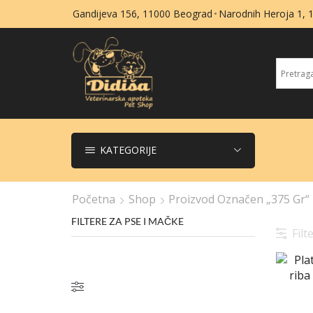
Gandijeva 156, 11000 Beograd
Narodnih Heroja 1,
KATEGORIJE
Početna
Shop
Proizvod Označen „375 Gr“
FILTERE ZA PSE I MAČKE
Filte