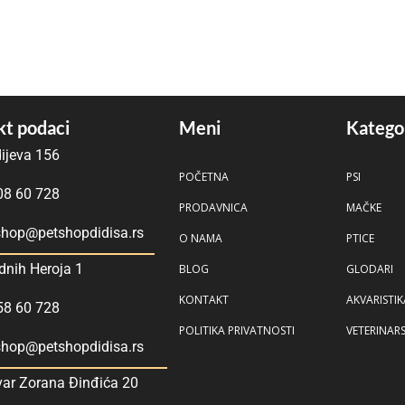
t podaci
Meni
Katego
ijeva 156
POČETNA
PSI
08 60 728
PRODAVNICA
MAČKE
hop@petshopdidisa.rs
O NAMA
PTICE
dnih Heroja 1
BLOG
GLODARI
KONTAKT
AKVARISTIK
58 60 728
POLITIKA PRIVATNOSTI
VETERINAR
hop@petshopdidisa.rs
var Zorana Đinđića 20