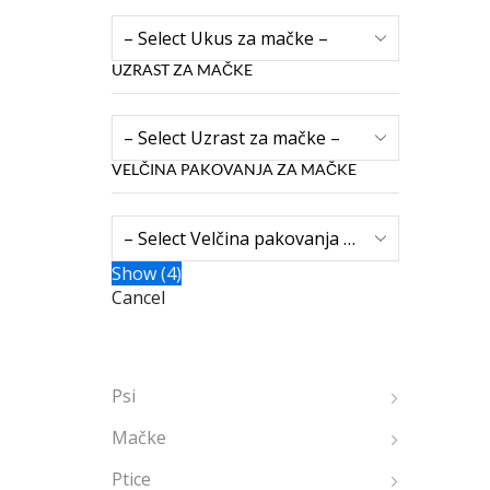
UZRAST ZA MAČKE
VELČINA PAKOVANJA ZA MAČKE
Show
(
4
)
Cancel
Psi
Mačke
Ptice