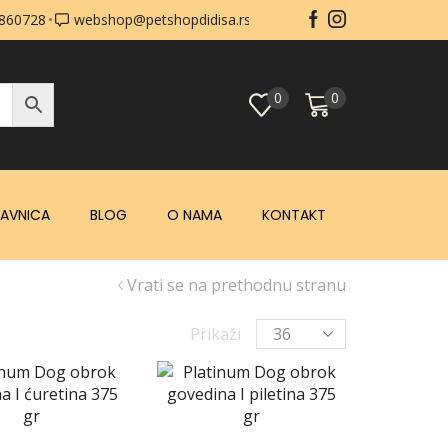
0860728
webshop@petshopdidisa.rs
0
0
AVNICA
BLOG
O NAMA
KONTAKT
Vrati se na prethodnu stranu
Prikaži