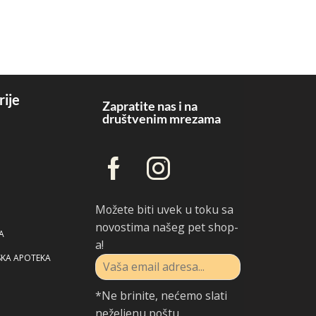
rije
Zapratite nas i na
društvenim mrezama
Možete biti uvek u toku sa
novostima našeg pet shop-
A
a!
SKA APOTEKA
*Ne brinite, nećemo slati
neželjenu poštu.