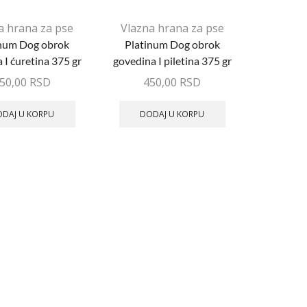
a hrana za pse
Vlazna hrana za pse
inum Dog obrok
Platinum Dog obrok
 I ćuretina 375 gr
govedina I piletina 375 gr
50,00
RSD
450,00
RSD
DAJ U KORPU
DODAJ U KORPU