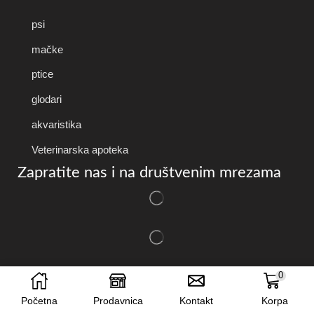
psi
mačke
ptice
glodari
akvaristika
Veterinarska apoteka
Zapratite nas i na društvenim mrezama
Copyright © 2025 P
etShopDidisa
. Created by
SmartNet
0
Media
.
Početna
Prodavnica
Kontakt
Korpa