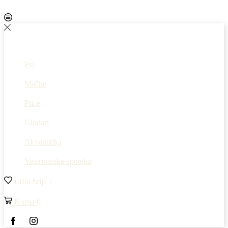
Psi
Mačke
Ptice
Glodari
Akvaristika
Veterinarska apoteka
Lista želja
1
Korpa
0