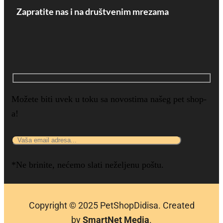
Zapratite nas i na društvenim mrezama
Možete biti uvek u toku sa novostima našeg pet shop-
a!
*Ne brinite, nećemo slati neželjenu poštu.
Copyright © 2025 P
etShopDidisa
. Created
by
SmartNet Media
.