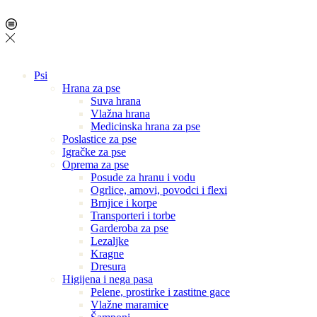
Psi
Hrana za pse
Suva hrana
Vlažna hrana
Medicinska hrana za pse
Poslastice za pse
Igračke za pse
Oprema za pse
Posude za hranu i vodu
Ogrlice, amovi, povodci i flexi
Brnjice i korpe
Transporteri i torbe
Garderoba za pse
Lezaljke
Kragne
Dresura
Higijena i nega pasa
Pelene, prostirke i zastitne gace
Vlažne maramice