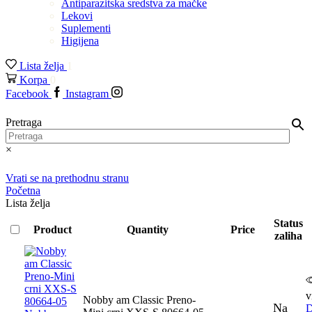
Antiparazitska sredstva za mačke
Lekovi
Suplementi
Higijena
Lista želja
1
Korpa
0
Facebook
Instagram
Pretraga
×
Vrati se na prethodnu stranu
Početna
Lista želja
Status
Product
Quantity
Price
zaliha
v
Nobby am Classic Preno-
Na
D