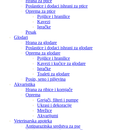
Hrana za ptice
Poslastice i dodaci ishrani za ptice
Oprema za ptice
Pojilice i hranilice
Kavezi
Igračke
Pesak
Glodari
Hrana za glodare
Poslastice i dodaci ishrani za glodare
Oprema za glodare
Pojilice i hranilice
Kavezi i kućice za glodare
Igračke
Toaleti za glodare
Posip, seno i piljevina
Akvaristika
Hrana za ribice i kornjače
Oprema
Grejači, filteri i pumpe
Ukrasi i dekoracije
Mrežice
Akvarijumi
Veterinarska apoteka
Antiparazitska sredstva za pse