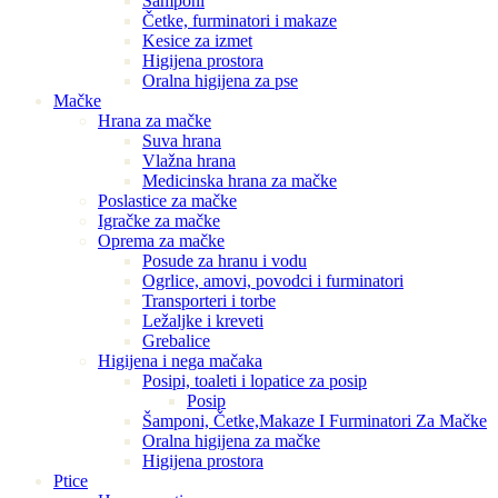
Šamponi
Četke, furminatori i makaze
Kesice za izmet
Higijena prostora
Oralna higijena za pse
Mačke
Hrana za mačke
Suva hrana
Vlažna hrana
Medicinska hrana za mačke
Poslastice za mačke
Igračke za mačke
Oprema za mačke
Posude za hranu i vodu
Ogrlice, amovi, povodci i furminatori
Transporteri i torbe
Ležaljke i kreveti
Grebalice
Higijena i nega mačaka
Posipi, toaleti i lopatice za posip
Posip
Šamponi, Četke,Makaze I Furminatori Za Mačke
Oralna higijena za mačke
Higijena prostora
Ptice