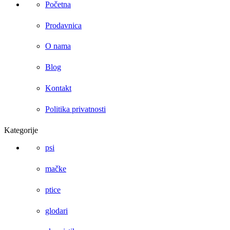
Početna
Prodavnica
O nama
Blog
Kontakt
Politika privatnosti
Kategorije
psi
mačke
ptice
glodari