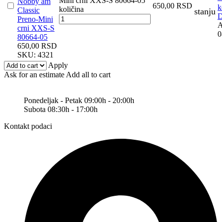
Mini crni XXS-S 80664-05
Nobby am
650,00
RSD
k
količina
Classic
stanju
D
Preno-Mini
A
crni XXS-S
0
80664-05
650,00
RSD
SKU:
4321
Apply
Ask for an estimate
Add all to cart
Ponedeljak - Petak 09:00h - 20:00h
Subota 08:30h - 17:00h
Kontakt podaci