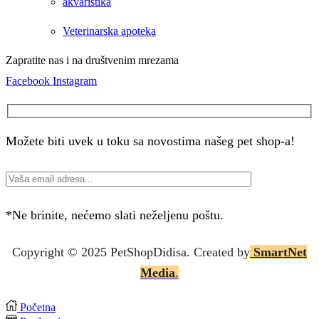
akvaristika
Veterinarska apoteka
Zapratite nas i na društvenim mrezama
Facebook
Instagram
Možete biti uvek u toku sa novostima našeg pet shop-a!
*Ne brinite, nećemo slati neželjenu poštu.
Copyright © 2025 P
etShopDidisa
. Created by
SmartNet
Media
.
Početna